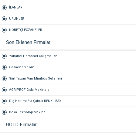
İLANLAR
ÜRÜNLER
NÖBETÇİ ECZANELER
Son Eklenen Firmalar
Yabancı Personel Çalışma İzni
Cezaevleri.com
Siirt Tatvan Van Minibüs Seferleri
AGRIPROF Gıda Makineleri
Diş Hekimi Ela Çabuk RENKLİBAY
Beka Teknoloji Makine
GOLD Firmalar