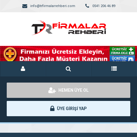
info@trfirmalarrehberi.com
0541 206 46 89
HEMEN ÜYE OL
ÜYE GİRİŞİ YAP