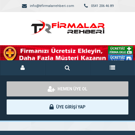
info@trfirmalarrehberi.com
0541 206 46 89
HEMEN ÜYE OL
ÜYE GİRİŞİ YAP