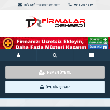
info@trfirmalarrehberi.com
0541 206 46 89
HEMEN ÜYE OL
ÜYE GİRİŞİ YAP