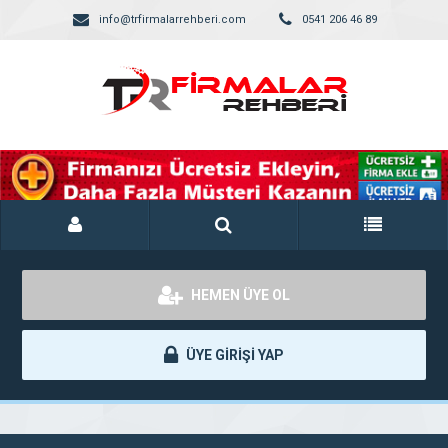
info@trfirmalarrehberi.com
0541 206 46 89
HEMEN ÜYE OL
ÜYE GİRİŞİ YAP