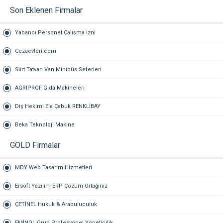
Son Eklenen Firmalar
Yabancı Personel Çalışma İzni
Cezaevleri.com
Siirt Tatvan Van Minibüs Seferleri
AGRIPROF Gıda Makineleri
Diş Hekimi Ela Çabuk RENKLİBAY
Beka Teknoloji Makine
GOLD Firmalar
MDY Web Tasarım Hizmetleri
Ersoft Yazılım ERP Çözüm Ortağınız
ÇETİNEL Hukuk & Arabuluculuk
EMİNOL Grup Profesyonel Yöneticilik